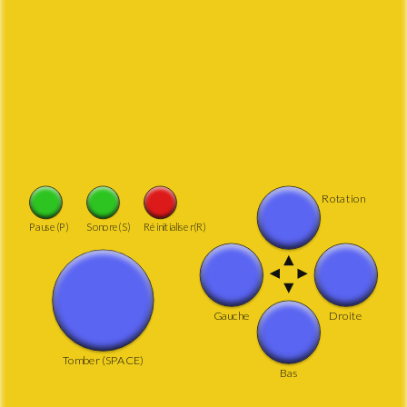
gratuit.
En savoir plus sur le jeu Tetris Gratuit
Sommaire
Tetris
Tetris gratuit
Comment jouer
Règles du jeu
Tetris Gratuit sans téléchargement
Rotation
Tetris original
Pause(P)
Sonore(S)
Réinitialiser(R)
Liens externes
QU’EST CE QUE LE JEU
Gauche
Droite
TETRIS ?
Tomber (SPACE)
Bas
Tetris est un jeu vidéo développé par Alekseï Pajtinov
en juin 1984. Lors de la création du jeu, Pajitnov est