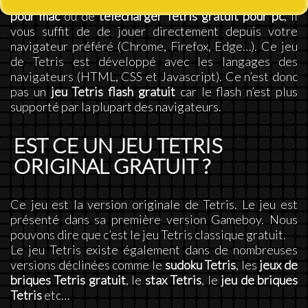
n’avez pas à vous soucier de
télécharger Tetris gratuit
pour mac
ou de
télécharger Tetris gratuit pour pc
, il
vous suffit de de jouer directement depuis votre
navigateur préféré (Chrome, Firefox, Edge…). Ce jeu
de Tetris est développé avec les langages des
navigateurs (HTML, CSS et Javascript). Ce n’est donc
pas un
jeu Tetris flash gratuit
car le flash n’est plus
supporté par la plupart des navigateurs.
EST CE UN JEU TETRIS
ORIGINAL GRATUIT ?
Ce jeu est la version originale de Tetris. Le jeu est
présenté dans sa première version Gameboy. Nous
pouvons dire que c’est le jeu Tetris classique gratuit.
Le jeu Tetris existe également dans de nombreuses
versions déclinées comme le
sudoku Tetris
, les
jeux de
briques Tetris gratuit
, le
stax Tetris
, le
jeu de briques
Tetris
etc…